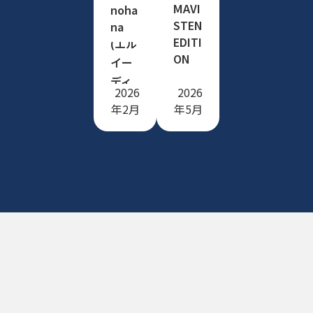
LED
MAVI
noha
mirror
STEN
na
EDITI
(エル
ON
イー
ディ
2026
2026
ーミ
年2月
年5月
ラー)