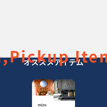
ickup Item,
オススメアイテム
mizu