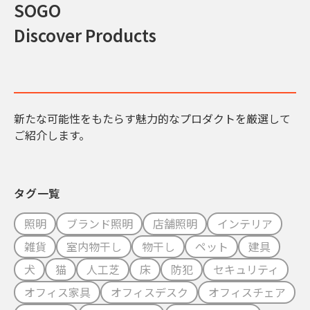
SOGO
Discover Products
新たな可能性をもたらす魅力的なプロダクトを厳選して
ご紹介します。
タグ一覧
照明
ブランド照明
店舗照明
インテリア
雑貨
室内物干し
物干し
ペット
建具
犬
猫
人工芝
床
防犯
セキュリティ
オフィス家具
オフィスデスク
オフィスチェア