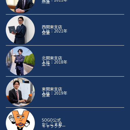
所長
西関東支店
入社：2021年
営業
北関東支店
入社：2018年
主任
東関東支店
入社：2019年
営業
SOGO公式
かしこま君
キャラクター